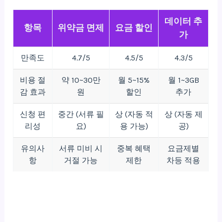
데이터 추
항목
위약금 면제
요금 할인
가
만족도
4.7/5
4.5/5
4.3/5
비용 절
약 10~30만
월 5~15%
월 1~3GB
감 효과
원
할인
추가
신청 편
중간 (서류 필
상 (자동 적
상 (자동 제
리성
요)
용 가능)
공)
유의사
서류 미비 시
중복 혜택
요금제별
항
거절 가능
제한
차등 적용