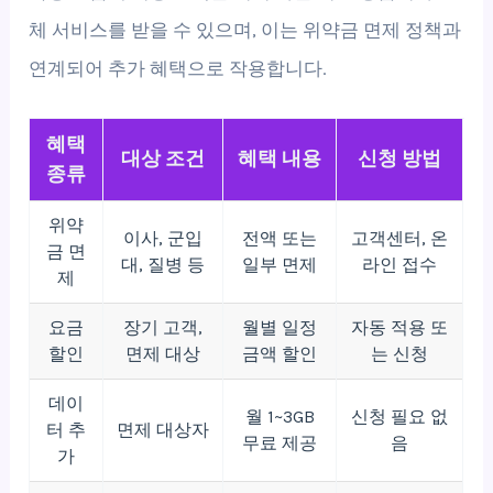
체 서비스를 받을 수 있으며, 이는 위약금 면제 정책과
연계되어 추가 혜택으로 작용합니다.
혜택
대상 조건
혜택 내용
신청 방법
종류
위약
이사, 군입
전액 또는
고객센터, 온
금 면
대, 질병 등
일부 면제
라인 접수
제
요금
장기 고객,
월별 일정
자동 적용 또
할인
면제 대상
금액 할인
는 신청
데이
월 1~3GB
신청 필요 없
터 추
면제 대상자
무료 제공
음
가