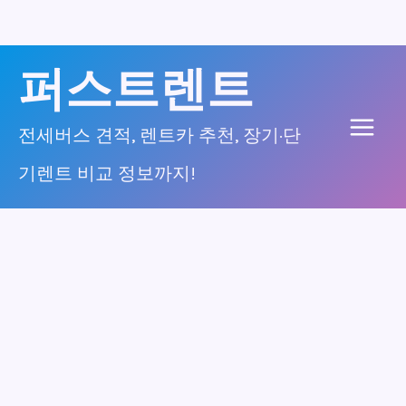
콘
퍼스트렌트
텐
츠
전세버스 견적, 렌트카 추천, 장기·단
Main
로
기렌트 비교 정보까지!
건
Men
너
뛰
기