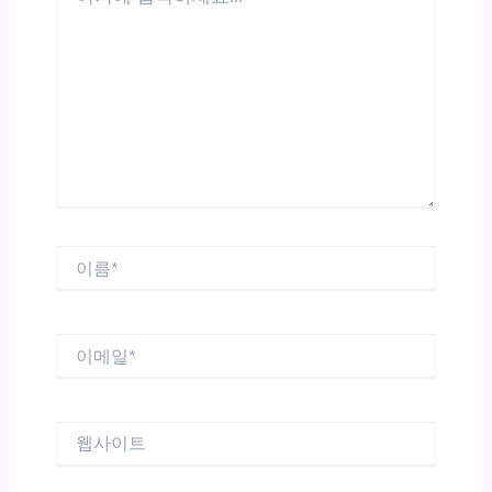
에
입
력
하
세
요...
이
름
*
이
메
일
*
웹
사
이