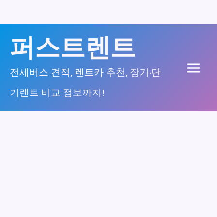
콘
퍼스트렌트
텐
츠
전세버스 견적, 렌트카 추천, 장기·단
Main
로
기렌트 비교 정보까지!
건
Men
너
뛰
기