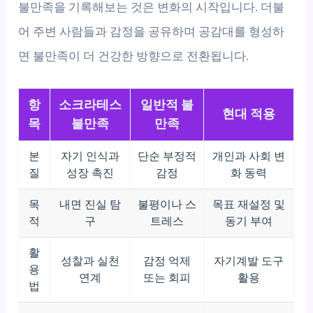
불만족을 기록해보는 것은 변화의 시작입니다. 더불
어 주변 사람들과 감정을 공유하며 공감대를 형성하
면 불만족이 더 건강한 방향으로 전환됩니다.
항
소크라테스
일반적 불
현대 적용
목
불만족
만족
본
자기 인식과
단순 부정적
개인과 사회 변
질
성장 촉진
감정
화 동력
목
내면 진실 탐
불평이나 스
목표 재설정 및
적
구
트레스
동기 부여
활
성찰과 실천
감정 억제
자기계발 도구
용
연계
또는 회피
활용
법