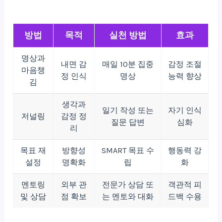
방법
목적
실천 방법
효과
명상과
내면 감
매일 10분 집중
감정 조절
마음챙
정 인식
명상
능력 향상
김
생각과
일기 작성 또는
자기 인식
저널링
감정 정
질문 답변
심화
리
목표 재
방향성
SMART 목표 수
행동력 강
설정
명확화
립
화
멘토링
외부 관
전문가 상담 또
객관적 피
및 상담
점 확보
는 멘토와 대화
드백 수용