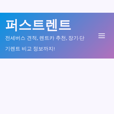
콘
퍼스트렌트
텐
츠
전세버스 견적, 렌트카 추천, 장기·단
Main
로
기렌트 비교 정보까지!
건
Men
너
뛰
기