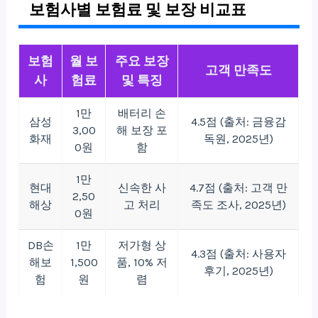
보험사별 보험료 및 보장 비교표
보험
월 보
주요 보장
고객 만족도
사
험료
및 특징
1만
배터리 손
삼성
4.5점 (출처: 금융감
3,00
해 보장 포
화재
독원, 2025년)
0원
함
1만
현대
신속한 사
4.7점 (출처: 고객 만
2,50
해상
고 처리
족도 조사, 2025년)
0원
DB손
1만
저가형 상
4.3점 (출처: 사용자
해보
1,500
품, 10% 저
후기, 2025년)
험
원
렴