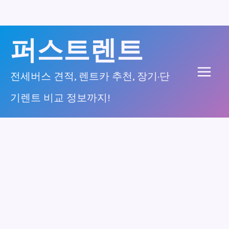
콘
퍼스트렌트
텐
츠
전세버스 견적, 렌트카 추천, 장기·단
Main
로
기렌트 비교 정보까지!
건
Men
너
뛰
기