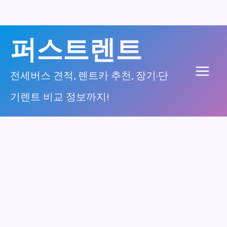
콘
퍼스트렌트
텐
츠
전세버스 견적, 렌트카 추천, 장기·단
Main
로
기렌트 비교 정보까지!
건
Men
너
뛰
기