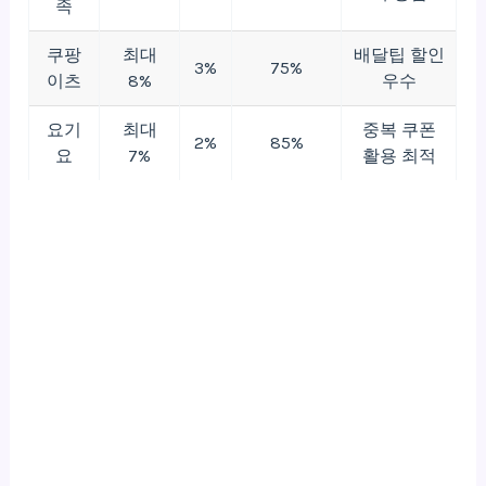
족
쿠팡
최대
배달팁 할인
3%
75%
이츠
8%
우수
요기
최대
중복 쿠폰
2%
85%
요
7%
활용 최적