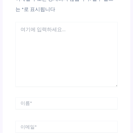
는
*
로 표시됩니다
여
기
에
입
력
하
세
요...
이
름
*
이
메