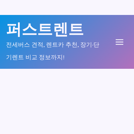
콘
퍼스트렌트
텐
츠
전세버스 견적, 렌트카 추천, 장기·단
Main
로
기렌트 비교 정보까지!
건
Men
너
뛰
기