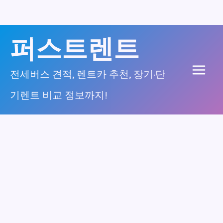
콘
퍼스트렌트
텐
츠
전세버스 견적, 렌트카 추천, 장기·단
Main
로
기렌트 비교 정보까지!
건
Men
너
뛰
기