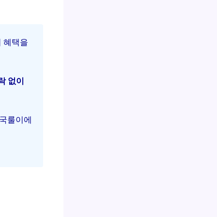
이 혜택을
락 없이
이 국룰이에