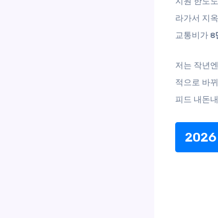
지원 한도도
라가서 지옥
교통비가
8
저는 작년엔
적으로 바
피드 내돈내
202