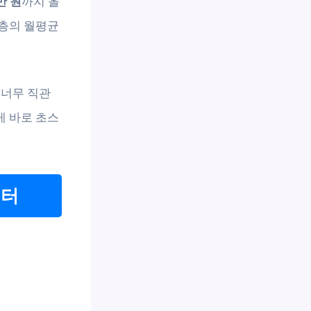
만 원
까지 올
년층의 월평균
 너무 직관
게 바로 초스
이터