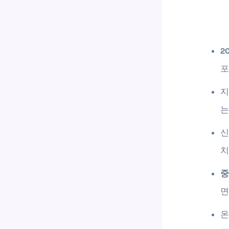
2
포
는
신
치
중
면
온