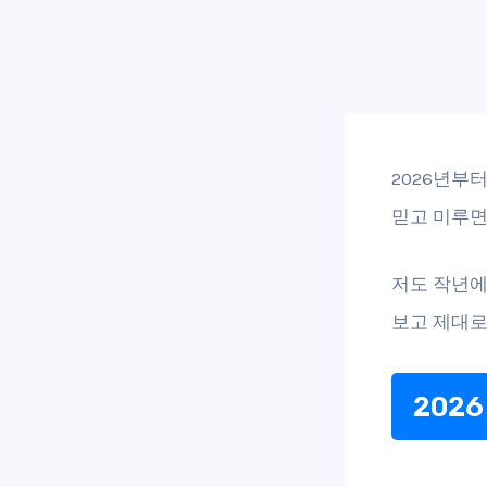
2026년부
믿고 미루면
저도 작년에
보고 제대로
202