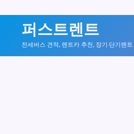
콘
퍼스트렌트
텐
츠
전세버스 견적, 렌트카 추천, 장기·단기렌트
로
건
너
뛰
기