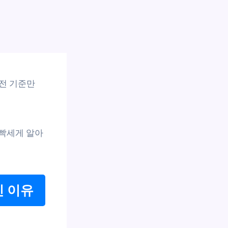
예전 기준만
 빡세게 알아
인 이유