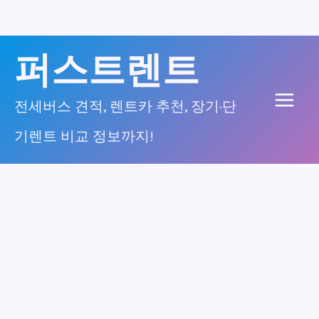
콘
퍼스트렌트
텐
츠
전세버스 견적, 렌트카 추천, 장기·단
Main
로
기렌트 비교 정보까지!
건
Men
너
뛰
기