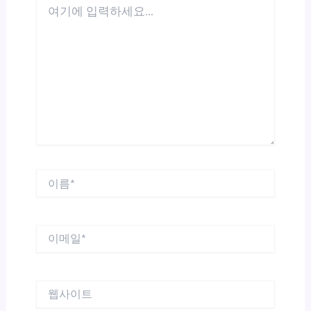
기
에
입
력
하
세
요...
이
름
*
이
메
일
*
웹
사