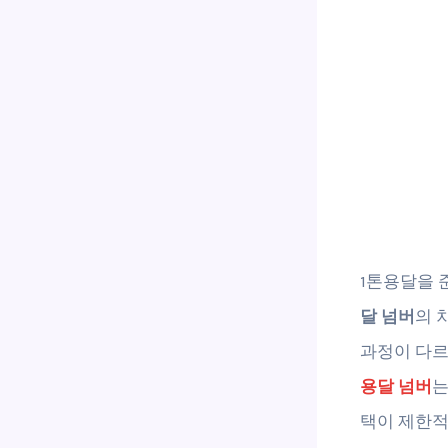
1톤용달을 
달 넘버
의 
과정이 다르
용달 넘버
는
택이 제한적