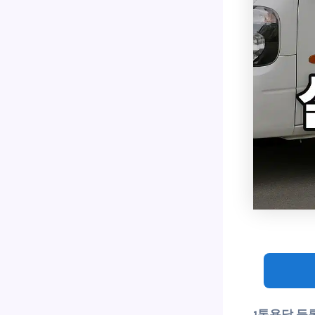
1톤용달 등