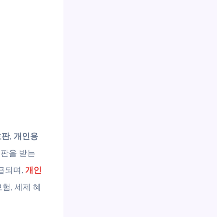
호판
,
개인용
호판을 받는
급되며,
개인
험, 세제 혜