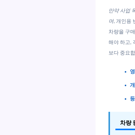
만약 사업 
며
, 개인용
차량을 구매
해야 하고,
보다 중요합
영
개
등
차량 