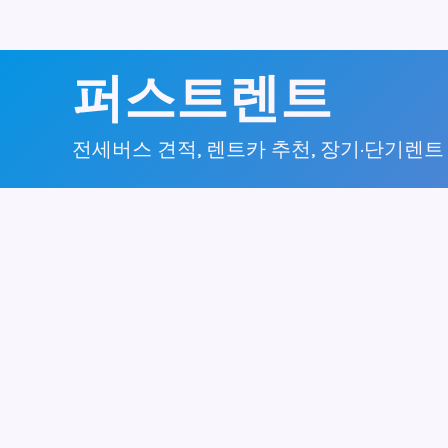
콘
퍼스트렌트
텐
츠
전세버스 견적, 렌트카 추천, 장기·단기렌트
로
건
너
뛰
기