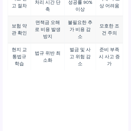
처리 시간 단
성공률 90%
고 절차
상 어려움
축
이상
면책금 오해
불필요한 추
보험 약
모호한 조
로 비용 발생
가 비용 감
관 확인
건 주의
방지
소
현지 교
벌금 및 사
준비 부족
법규 위반 최
통법규
고 위험 감
시 사고 증
소화
학습
소
가