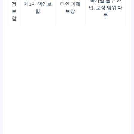
국가별 필수 가
정
제3자 책임보
타인 피해
입, 보장 범위 다
보
험
보장
름
험