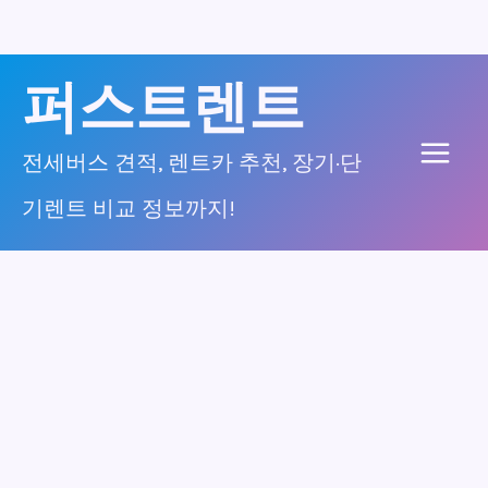
콘
퍼스트렌트
텐
츠
전세버스 견적, 렌트카 추천, 장기·단
Main
로
기렌트 비교 정보까지!
건
Men
너
뛰
기