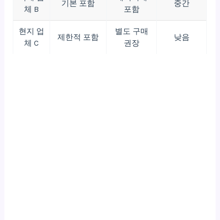
기본 포함
중간
체 B
포함
현지 업
별도 구매
제한적 포함
낮음
체 C
권장