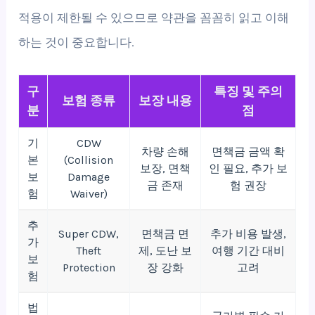
적용이 제한될 수 있으므로 약관을 꼼꼼히 읽고 이해
하는 것이 중요합니다.
구
특징 및 주의
보험 종류
보장 내용
분
점
기
CDW
차량 손해
면책금 금액 확
본
(Collision
보장, 면책
인 필요, 추가 보
보
Damage
금 존재
험 권장
험
Waiver)
추
Super CDW,
면책금 면
추가 비용 발생,
가
Theft
제, 도난 보
여행 기간 대비
보
Protection
장 강화
고려
험
법