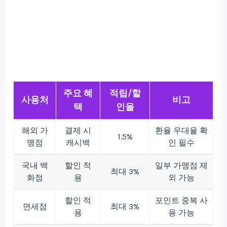
주요 혜
적립/할
사용처
비고
택
인율
해외 가
결제 시
환율 우대율 확
1.5%
맹점
캐시백
인 필수
국내 백
할인 적
일부 가맹점 제
최대 3%
화점
용
외 가능
할인 적
포인트 중복 사
면세점
최대 3%
용
용 가능