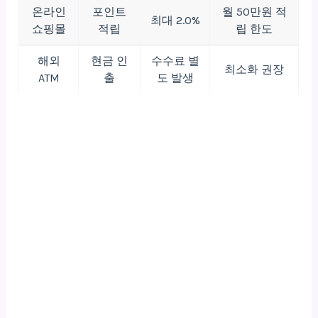
온라인
포인트
월 50만원 적
최대 2.0%
쇼핑몰
적립
립 한도
해외
현금 인
수수료 별
최소화 권장
ATM
출
도 발생