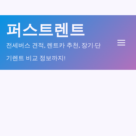
콘
퍼스트렌트
텐
츠
전세버스 견적, 렌트카 추천, 장기·단
Main
로
기렌트 비교 정보까지!
건
Men
너
뛰
기