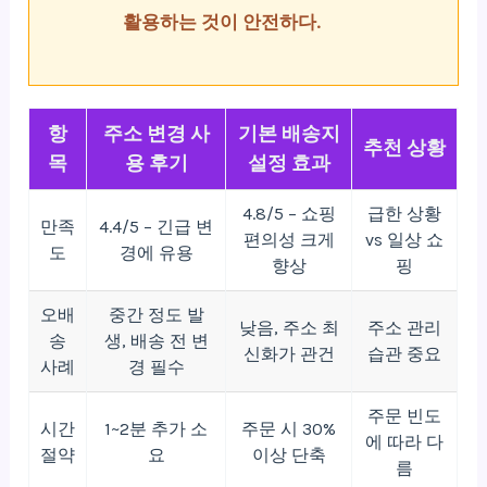
활용하는 것이 안전하다.
항
주소 변경 사
기본 배송지
추천 상황
목
용 후기
설정 효과
4.8/5 – 쇼핑
급한 상황
만족
4.4/5 – 긴급 변
편의성 크게
vs 일상 쇼
도
경에 유용
향상
핑
오배
중간 정도 발
낮음, 주소 최
주소 관리
송
생, 배송 전 변
신화가 관건
습관 중요
사례
경 필수
주문 빈도
시간
1~2분 추가 소
주문 시 30%
에 따라 다
절약
요
이상 단축
름