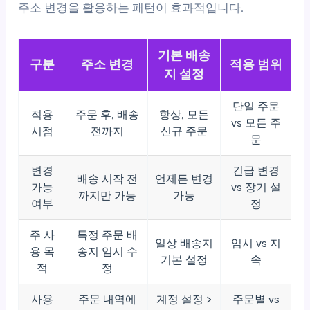
주소 변경을 활용하는 패턴이 효과적입니다.
기본 배송
구분
주소 변경
적용 범위
지 설정
단일 주문
적용
주문 후, 배송
항상, 모든
vs 모든 주
시점
전까지
신규 주문
문
변경
긴급 변경
배송 시작 전
언제든 변경
가능
vs 장기 설
까지만 가능
가능
여부
정
주 사
특정 주문 배
일상 배송지
임시 vs 지
용 목
송지 임시 수
기본 설정
속
적
정
사용
주문 내역에
계정 설정 >
주문별 vs