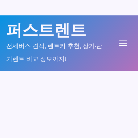
콘
퍼스트렌트
텐
츠
전세버스 견적, 렌트카 추천, 장기·단
Main
로
기렌트 비교 정보까지!
건
Men
너
뛰
기