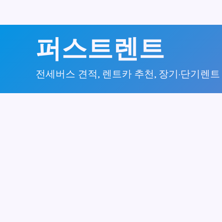
콘
퍼스트렌트
텐
츠
전세버스 견적, 렌트카 추천, 장기·단기렌트
로
건
너
뛰
기