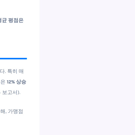
평균 평점은
. 특히 매
출은
12% 상승
 보고서).
해, 가맹점