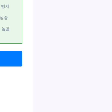
 방지
 상승
도 높음