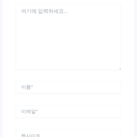
여
기
에
입
력
하
세
요...
이
름
*
이
메
일
*
웹