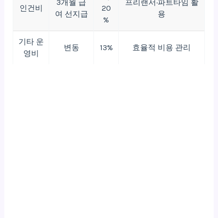
3개월 급
프리랜서·파트타임 활
인건비
20
여 선지급
용
%
기타 운
변동
13%
효율적 비용 관리
영비