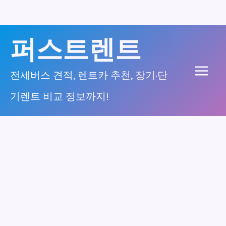
콘
퍼스트렌트
텐
츠
전세버스 견적, 렌트카 추천, 장기·단
Main
로
기렌트 비교 정보까지!
건
Men
너
뛰
기