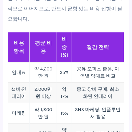
락으로 이어지므로, 반드시 균형 있는 비용 집행이 필
요합니다.
비
비용
평균 비
중
절감 전략
항목
용
(%)
약 4,200
공유 오피스 활용, 지
임대료
35%
만 원
역별 임대료 비교
설비·인
2,000만
약
중고 장비 구매, 최소
테리어
원 이상
17%
화된 인테리어
약 1,800
SNS 마케팅, 인플루언
마케팅
15%
만 원
서 활용
약