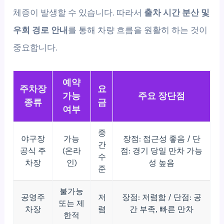
체증이 발생할 수 있습니다. 따라서
출차 시간 분산 및
우회 경로 안내
를 통해 차량 흐름을 원활히 하는 것이
중요합니다.
예약
주차장
요
가능
주요 장단점
종류
금
여부
중
야구장
가능
장점: 접근성 좋음 / 단
간
공식 주
(온라
점: 경기 당일 만차 가능
수
차장
인)
성 높음
준
불가능
공영주
저
장점: 저렴함 / 단점: 공
또는 제
차장
렴
간 부족, 빠른 만차
한적