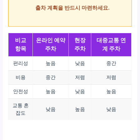
출차 계획을 반드시 마련하세요.
비교
온라인 예약
현장
대중교통 연
항목
주차
주차
계 주차
편리성
높음
낮음
중간
비용
중간
저렴
저렴
안전성
높음
낮음
높음
교통 혼
낮음
높음
낮음
잡도