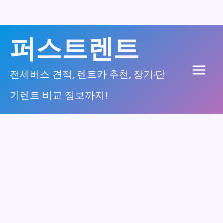
콘
퍼스트렌트
텐
츠
전세버스 견적, 렌트카 추천, 장기·단
Main
로
기렌트 비교 정보까지!
건
Men
너
뛰
기