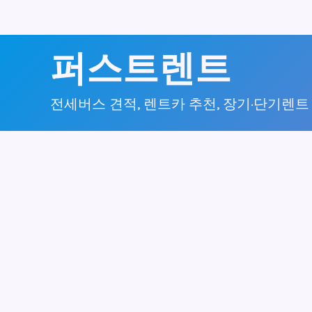
콘
퍼스트렌트
텐
츠
전세버스 견적, 렌트카 추천, 장기·단기렌트
로
건
너
뛰
기