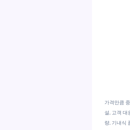
가격만큼 중
설, 고객 
량, 기내식