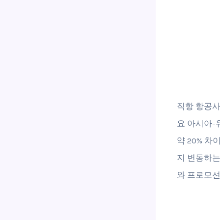
직항 항공사 
요 아시아-유
약 20% 
지 변동하는
와 프로모션