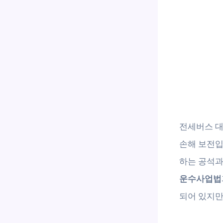
전세버스 대
손해 보전입
하는 공석과
운수사업법
되어 있지만