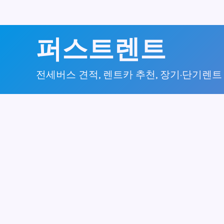
콘
퍼스트렌트
텐
츠
전세버스 견적, 렌트카 추천, 장기·단기렌트
로
건
너
뛰
기