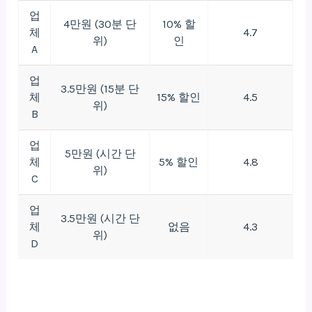
업
4만원 (30분 단
10% 할
체
4.7
위)
인
A
업
3.5만원 (15분 단
체
15% 할인
4.5
위)
B
업
5만원 (시간 단
체
5% 할인
4.8
위)
C
업
3.5만원 (시간 단
체
없음
4.3
위)
D