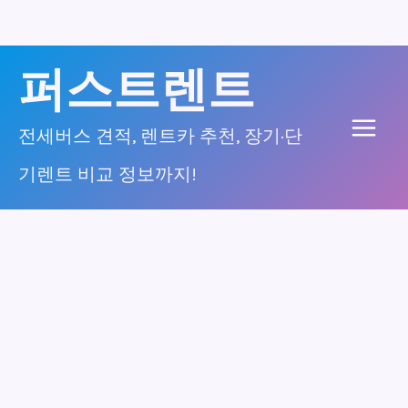
콘
퍼스트렌트
텐
츠
전세버스 견적, 렌트카 추천, 장기·단
Main
로
기렌트 비교 정보까지!
건
Men
너
뛰
기