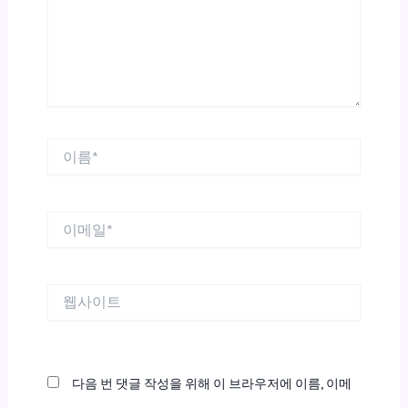
하
세
요...
이
름
*
이
메
일
*
웹
사
이
트
다음 번 댓글 작성을 위해 이 브라우저에 이름, 이메