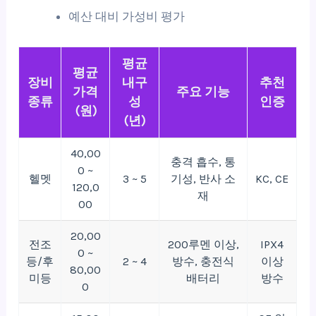
예산 대비 가성비 평가
평균
평균
장비
내구
추천
가격
주요 기능
종류
성
인증
(원)
(년)
40,00
충격 흡수, 통
0 ~
헬멧
3 ~ 5
기성, 반사 소
KC, CE
120,0
재
00
20,00
전조
200루멘 이상,
IPX4
0 ~
등/후
2 ~ 4
방수, 충전식
이상
80,00
미등
배터리
방수
0