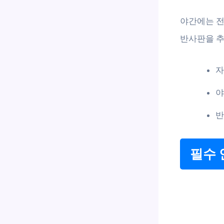
야간에는 전
반사판을 추
자
야
반
필수 