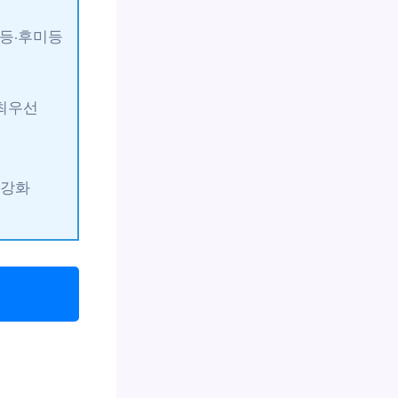
조등·후미등
 최우선
 강화