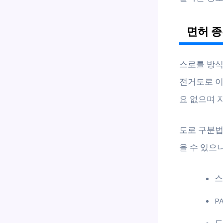
면허 종
스로틀 방식
전거도로 이
요 없으며 
도로 구분법
을 수 있으
스
P
도