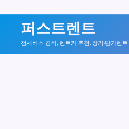
콘
퍼스트렌트
텐
츠
전세버스 견적, 렌트카 추천, 장기·단기렌트
로
건
너
뛰
기