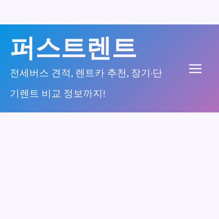
콘
퍼스트렌트
텐
츠
전세버스 견적, 렌트카 추천, 장기·단
Main
로
기렌트 비교 정보까지!
건
Men
너
뛰
기