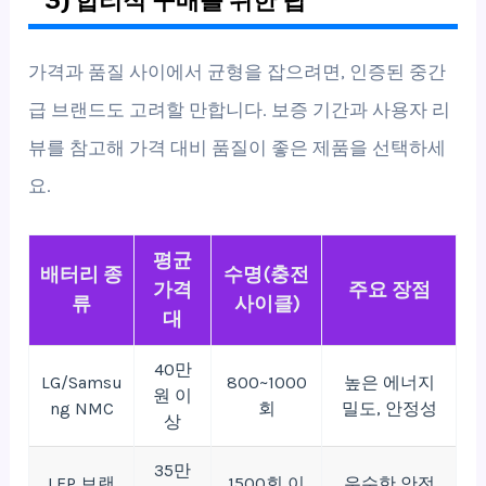
3) 합리적 구매를 위한 팁
가격과 품질 사이에서 균형을 잡으려면, 인증된 중간
급 브랜드도 고려할 만합니다. 보증 기간과 사용자 리
뷰를 참고해 가격 대비 품질이 좋은 제품을 선택하세
요.
평균
배터리 종
수명(충전
가격
주요 장점
류
사이클)
대
40만
LG/Samsu
800~1000
높은 에너지
원 이
ng NMC
회
밀도, 안정성
상
35만
LFP 브랜
1500회 이
우수한 안전