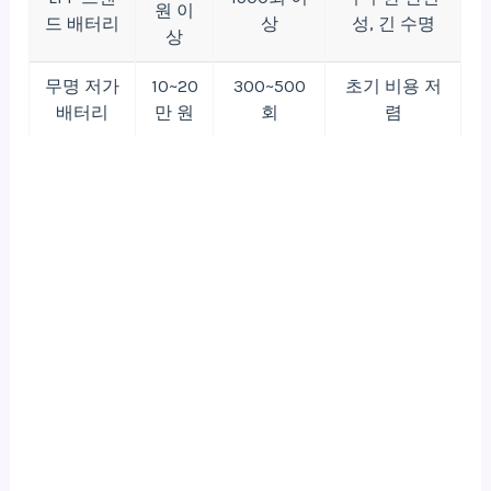
원 이
드 배터리
상
성, 긴 수명
상
무명 저가
10~20
300~500
초기 비용 저
배터리
만 원
회
렴