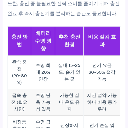
또한, 충전 중 불필요한 전력 소비를 줄이기 위해 충전
완료 후 즉시 충전기를 분리하는 습관도 중요합니다.
배터리
충전 방
추천 충전
비용 절감 효
수명 영
법
환경
과
향
완속 충
수명 최
실내 15~25
전기 요금
전
대 20%
도, 습기 없
30~50% 절감
(20~80
연장
는 곳
가능
%)
급속 충
수명 단
가능한 실
시간 절약 가능
전 (필요
축 가능
내 온도 유
하나 비용 증가
시만)
성 있음
지
우려
비정품
수명 급
권장하지
전기 손실 및