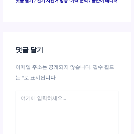
댓글 달기
/
전기 자전거 성능 · 가격 분석
/ 글쓴이
매니저
댓글 달기
이메일 주소는 공개되지 않습니다.
필수 필드
는
*
로 표시됩니다
여
기
에
입
력
하
세