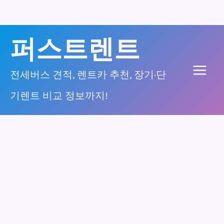
콘
퍼스트렌트
텐
츠
전세버스 견적, 렌트카 추천, 장기·단
Main
로
기렌트 비교 정보까지!
건
Men
너
뛰
기