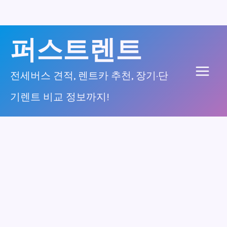
콘
퍼스트렌트
텐
츠
전세버스 견적, 렌트카 추천, 장기·단
Main
로
기렌트 비교 정보까지!
건
Men
너
뛰
기