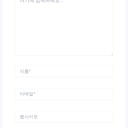
기
에
입
력
하
세
요...
이
름
*
이
메
일
*
웹
사
이