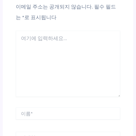
이메일 주소는 공개되지 않습니다.
필수 필드
는
*
로 표시됩니다
여
기
에
입
력
하
세
요...
이
름
*
이