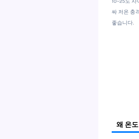
10~25도
싸 저온 충
좋습니다.
왜 온도