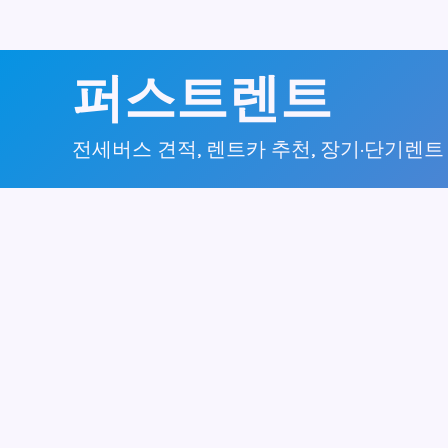
콘
퍼스트렌트
텐
츠
전세버스 견적, 렌트카 추천, 장기·단기렌트
로
건
너
뛰
기