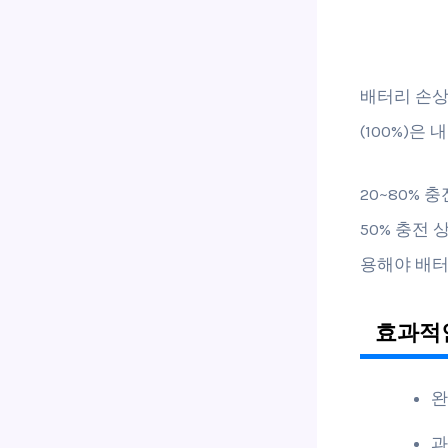
배터리 손상
(100%)
20~80%
50% 충전
용해야 배터
효과적인
완
과