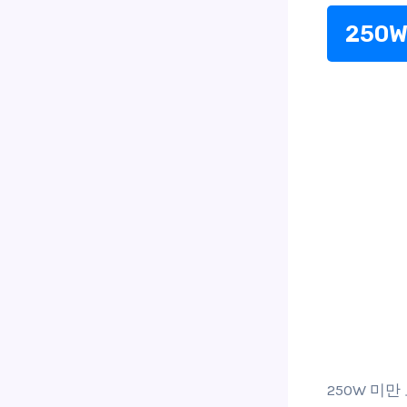
250
250W 미