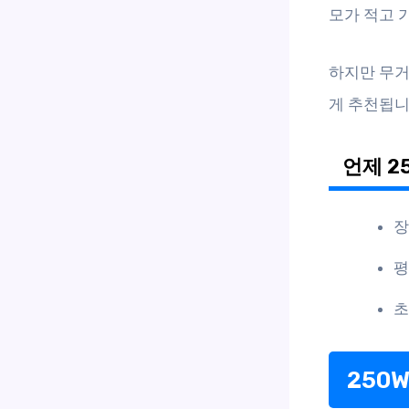
모가 적고 
하지만 무거
게 추천됩니
언제 2
장
평
초
250