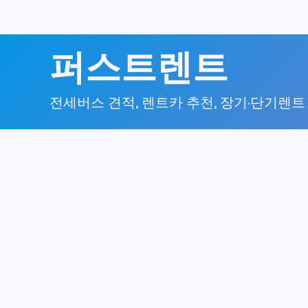
콘
퍼스트렌트
텐
츠
전세버스 견적, 렌트카 추천, 장기·단기렌트
로
건
너
뛰
기