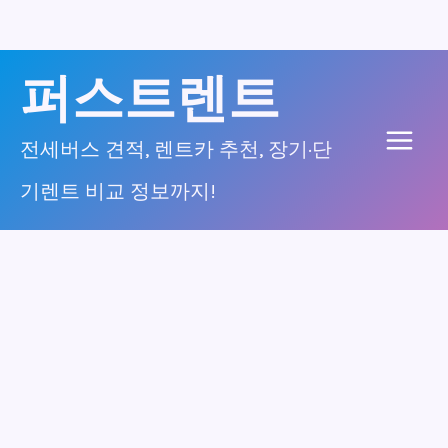
콘
퍼스트렌트
텐
츠
전세버스 견적, 렌트카 추천, 장기·단
Main
로
기렌트 비교 정보까지!
건
Men
너
뛰
기