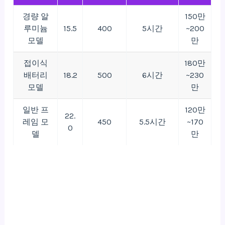
경량 알
150만
루미늄
15.5
400
5시간
~200
모델
만
접이식
180만
배터리
18.2
500
6시간
~230
모델
만
일반 프
120만
22.
레임 모
450
5.5시간
~170
0
델
만