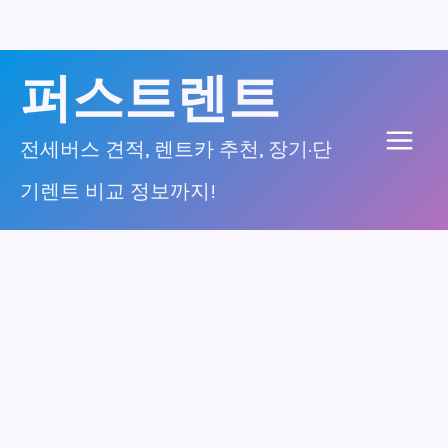
콘
퍼스트렌트
텐
츠
전세버스 견적, 렌트카 추천, 장기·단
Main
로
기렌트 비교 정보까지!
건
Men
너
뛰
기