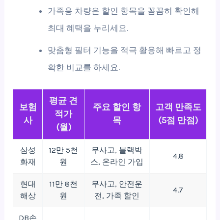
가족용 차량은 할인 항목을 꼼꼼히 확인해
최대 혜택을 누리세요.
맞춤형 필터 기능을 적극 활용해 빠르고 정
확한 비교를 하세요.
평균 견
보험
주요 할인 항
고객 만족도
적가
사
목
(5점 만점)
(월)
삼성
12만 5천
무사고, 블랙박
4.8
화재
원
스, 온라인 가입
현대
11만 8천
무사고, 안전운
4.7
해상
원
전, 가족 할인
DB손