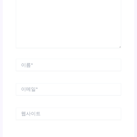
입
력
하
세
요...
이
름
*
이
메
일
*
웹
사
이
트