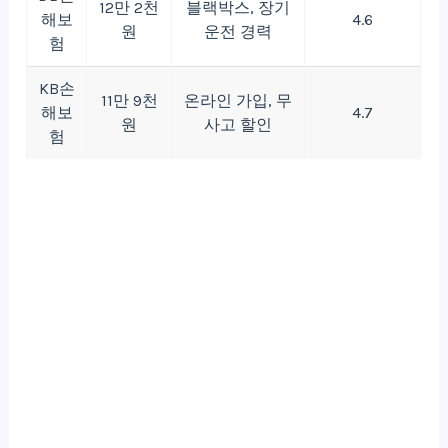
12만 2천
블랙박스, 장기
해보
4.6
원
운전 경력
험
KB손
11만 9천
온라인 가입, 무
해보
4.7
원
사고 할인
험