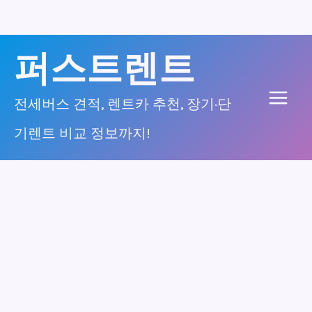
콘
퍼스트렌트
텐
츠
전세버스 견적, 렌트카 추천, 장기·단
Main
로
기렌트 비교 정보까지!
건
Men
너
뛰
기