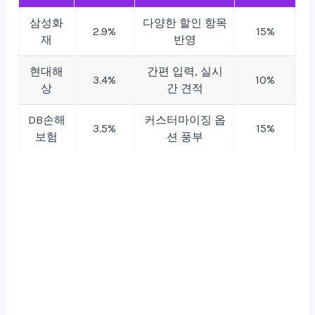
삼성화
다양한 할인 항목
2.9%
15%
재
반영
현대해
간편 입력, 실시
3.4%
10%
상
간 견적
DB손해
커스터마이징 옵
3.5%
15%
보험
션 풍부