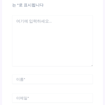
는
*
로 표시됩니다
여
기
에
입
력
하
세
요...
이
름
*
이
메
일