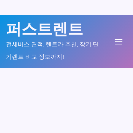
콘
퍼스트렌트
텐
츠
전세버스 견적, 렌트카 추천, 장기·단
Main
로
기렌트 비교 정보까지!
건
Men
너
뛰
기