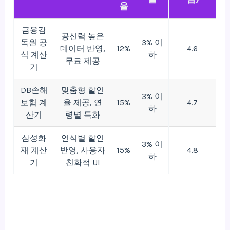
율
금융감
공신력 높은
독원 공
3% 이
데이터 반영,
12%
4.6
식 계산
하
무료 제공
기
DB손해
맞춤형 할인
3% 이
보험 계
율 제공, 연
15%
4.7
하
산기
령별 특화
삼성화
연식별 할인
3% 이
재 계산
반영, 사용자
15%
4.8
하
기
친화적 UI