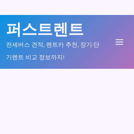
콘
퍼스트렌트
텐
츠
전세버스 견적, 렌트카 추천, 장기·단
Main
로
기렌트 비교 정보까지!
건
Men
너
뛰
기