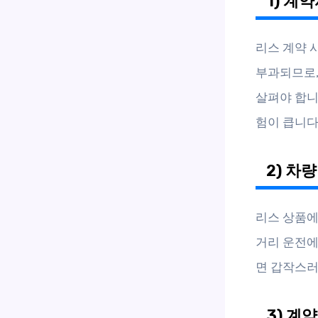
1) 계
리스 계약 
부과되므로,
살펴야 합니
험이 큽니다
2) 차
리스 상품에
거리 운전에
면 갑작스러
3) 계