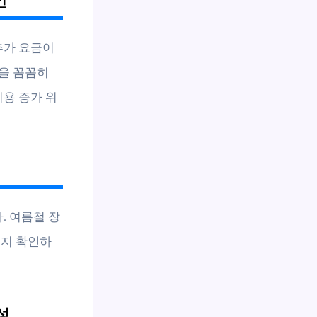
인
추가 요금이
을 꼼꼼히
비용 증가 위
. 여름철 장
인지 확인하
성