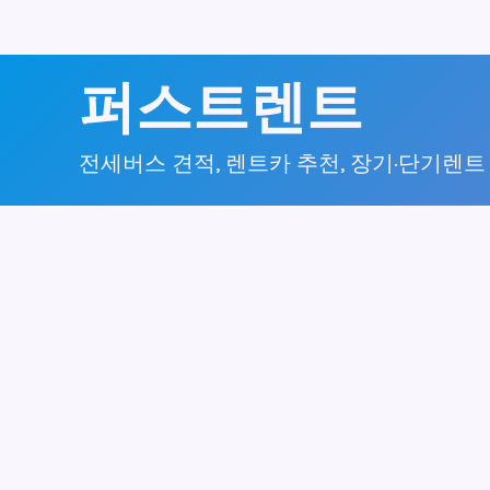
콘
퍼스트렌트
텐
츠
전세버스 견적, 렌트카 추천, 장기·단기렌트
로
건
너
뛰
기