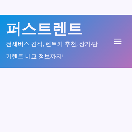
콘
퍼스트렌트
텐
츠
전세버스 견적, 렌트카 추천, 장기·단
Main
로
기렌트 비교 정보까지!
건
Men
너
뛰
기