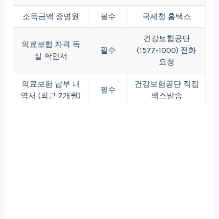
소득금액 증명원
필수
국세청 홈택스
건강보험공단
의료보험 자격 득
필수
(1577-1000) 전화
실 확인서
요청
의료보험 납부 내
건강보험공단 직접
필수
역서 (최근 7개월)
팩스발송