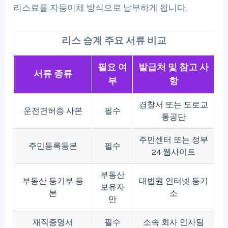
리스료를 자동이체 방식으로 납부하게 됩니다.
리스 승계 주요 서류 비교
필요 여
발급처 및 참고 사
서류 종류
부
항
경찰서 또는 도로교
운전면허증 사본
필수
통공단
주민센터 또는 정부
주민등록등본
필수
24 웹사이트
부동산
부동산 등기부 등
대법원 인터넷 등기
보유자
본
소
만
재직증명서
필수
소속 회사 인사팀