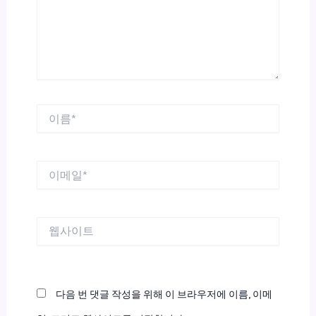
하
세
요...
이
름
*
이
메
일
*
웹
사
이
트
다음 번 댓글 작성을 위해 이 브라우저에 이름, 이메