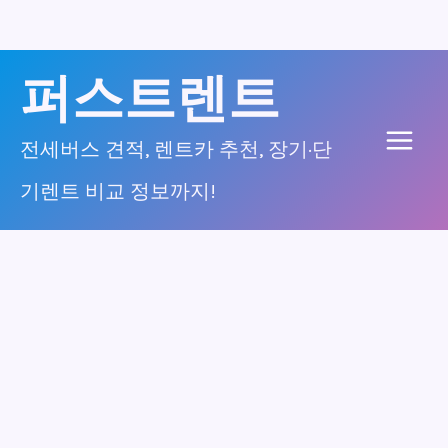
콘
퍼스트렌트
텐
츠
전세버스 견적, 렌트카 추천, 장기·단
Main
로
기렌트 비교 정보까지!
건
Men
너
뛰
기