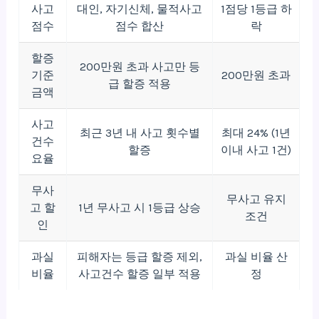
사고
대인, 자기신체, 물적사고
1점당 1등급 하
점수
점수 합산
락
할증
200만원 초과 사고만 등
기준
200만원 초과
급 할증 적용
금액
사고
최근 3년 내 사고 횟수별
최대 24% (1년
건수
할증
이내 사고 1건)
요율
무사
무사고 유지
고 할
1년 무사고 시 1등급 상승
조건
인
과실
피해자는 등급 할증 제외,
과실 비율 산
비율
사고건수 할증 일부 적용
정