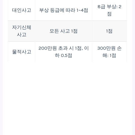
8급 부상: 2
대인사고
부상 등급에 따라 1~4점
점
자기신체
모든 사고 1점
1점
사고
200만원 초과 시 1점, 이
300만원 손
물적사고
하 0.5점
해: 1점