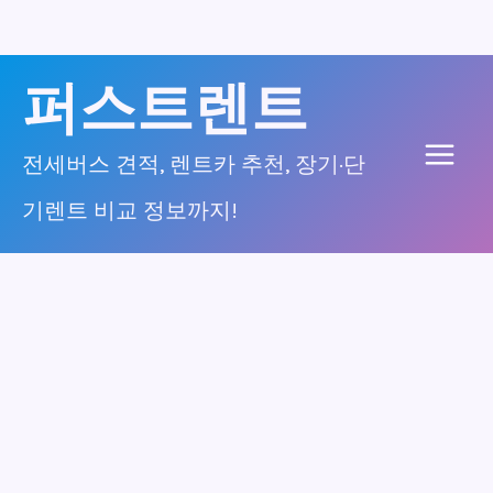
콘
퍼스트렌트
텐
츠
전세버스 견적, 렌트카 추천, 장기·단
Main
로
기렌트 비교 정보까지!
건
Men
너
뛰
기