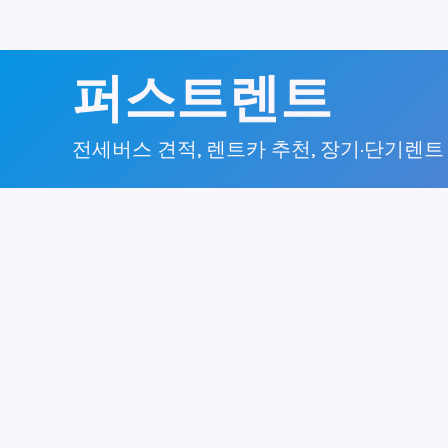
콘
퍼스트렌트
텐
츠
전세버스 견적, 렌트카 추천, 장기·단기렌트
로
건
너
뛰
기