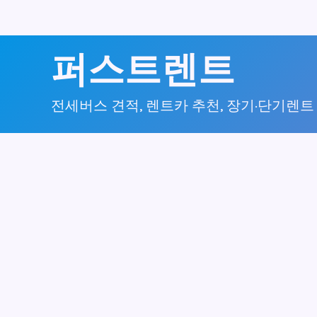
콘
퍼스트렌트
텐
츠
전세버스 견적, 렌트카 추천, 장기·단기렌트
로
건
너
뛰
기