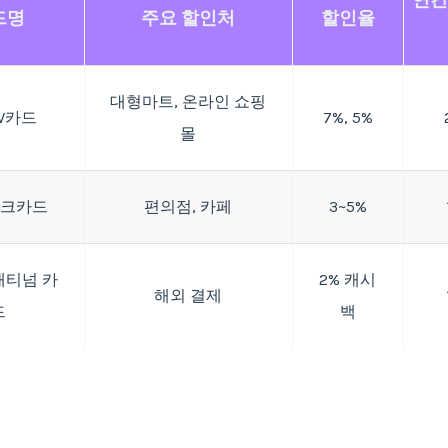
연간
드명
주요 할인처
할인율
대형마트, 온라인 쇼핑
W카드
7%, 5%
몰
체크카드
편의점, 카페
3~5%
래티넘 카
2% 캐시
해외 결제
드
백