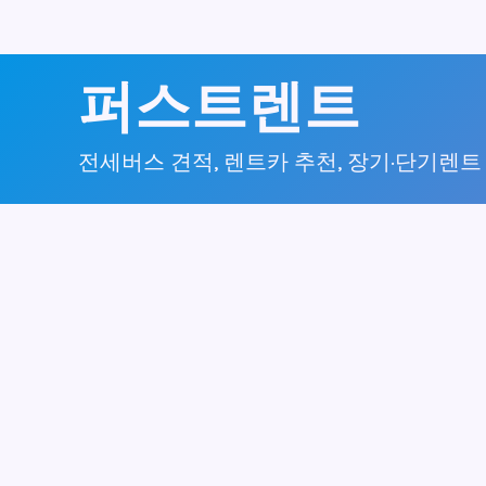
콘
퍼스트렌트
텐
츠
전세버스 견적, 렌트카 추천, 장기·단기렌트
로
건
너
뛰
기