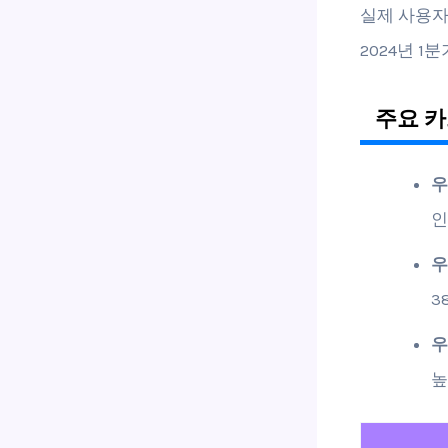
실제 사용자
2024년 
주요 카
우
인
우
3
우
높