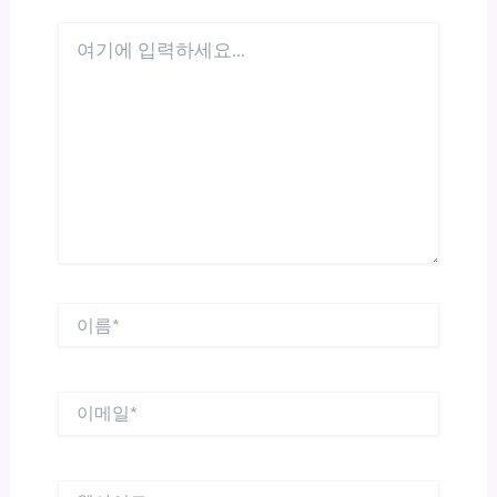
여
기
에
입
력
하
세
요...
이
름
*
이
메
일
*
웹