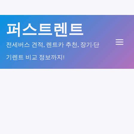
콘
퍼스트렌트
텐
츠
전세버스 견적, 렌트카 추천, 장기·단
Main
로
기렌트 비교 정보까지!
건
Men
너
뛰
기