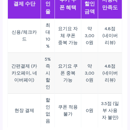
결제 수단
인
할인
폰 혜택
만족도
율
금액
최
요기요 자
약
4.8점
신용/체크카
대
체 쿠폰
3,00
(네이버
드
10
중복 가능
0원
리뷰)
%
5%
간편결제 (카
즉
요기요 쿠
약
4.8점
카오페이, 네
시
폰 중복
3,00
(네이버
이버페이)
할
가능
0원
리뷰)
인
할
3.5점 (일
인
쿠폰 적용
현장 결제
0원
부 사용
없
불가
자 불만)
음