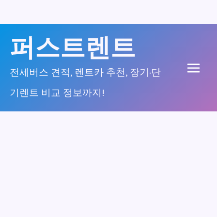
콘
퍼스트렌트
텐
츠
전세버스 견적, 렌트카 추천, 장기·단
Main
로
기렌트 비교 정보까지!
건
Men
너
뛰
기