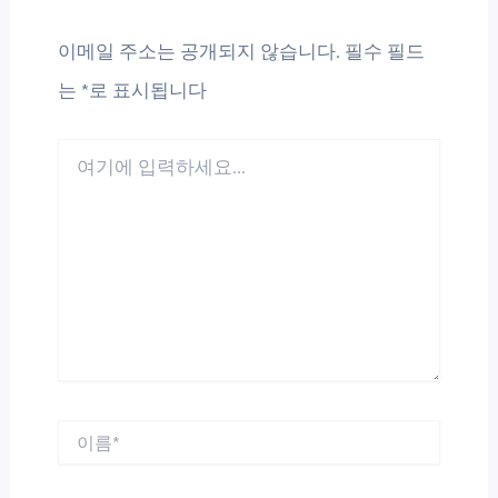
이메일 주소는 공개되지 않습니다.
필수 필드
는
*
로 표시됩니다
여
기
에
입
력
하
세
요...
이
름
*