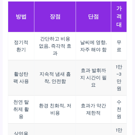
가
방법
장점
단점
격
대
간단하고 비용
정기적
날씨에 영향,
무
없음, 즉각적 효
환기
자주 해야 함
료
과
1만
효과 발휘까
활성탄
지속적 냄새 흡
~3
지 시간이 필
팩 사용
착, 안전함
만
요
원
천연 탈
수
환경 친화적, 저
효과가 약간
취제 활
천
비용
제한적
용
원
1만
상업용