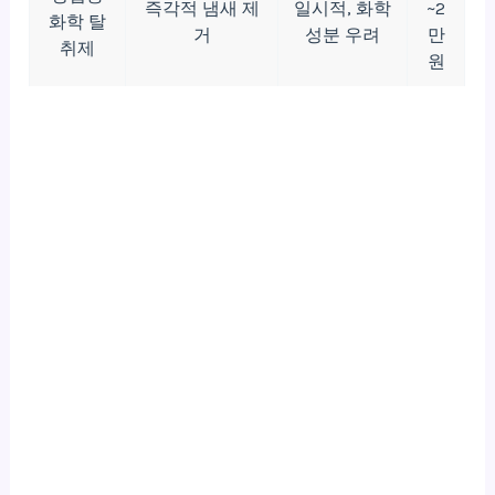
즉각적 냄새 제
일시적, 화학
~2
화학 탈
거
성분 우려
만
취제
원