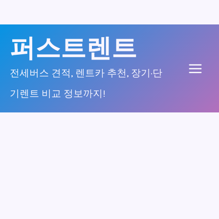
콘
퍼스트렌트
텐
츠
전세버스 견적, 렌트카 추천, 장기·단
Main
로
기렌트 비교 정보까지!
건
Men
너
뛰
기