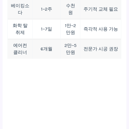
베이킹소
수천
1~2주
주기적 교체 필요
다
원
화학 탈
1만~2
1~7일
즉각적 사용 가능
취제
만원
에어컨
2만~5
6개월
전문가 시공 권장
클리너
만원