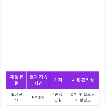
제품 유
효과 지속
가격
사용 편리성
형
시간
활성탄
1만~3
설치 후 별도 관
1~3개월
팩
만원
리 불필요