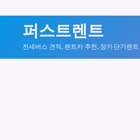
콘
퍼스트렌트
텐
츠
전세버스 견적, 렌트카 추천, 장기·단기렌트
로
건
너
뛰
기