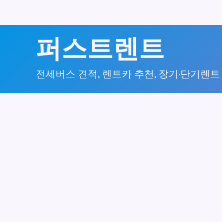
콘
퍼스트렌트
텐
츠
전세버스 견적, 렌트카 추천, 장기·단기렌트
로
건
너
뛰
기