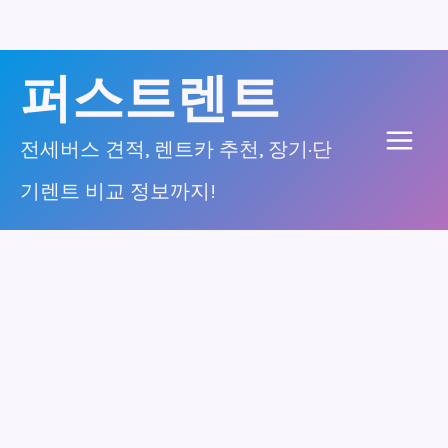
콘
퍼스트렌트
텐
츠
전세버스 견적, 렌트카 추천, 장기·단
Main
로
기렌트 비교 정보까지!
건
Men
너
뛰
기