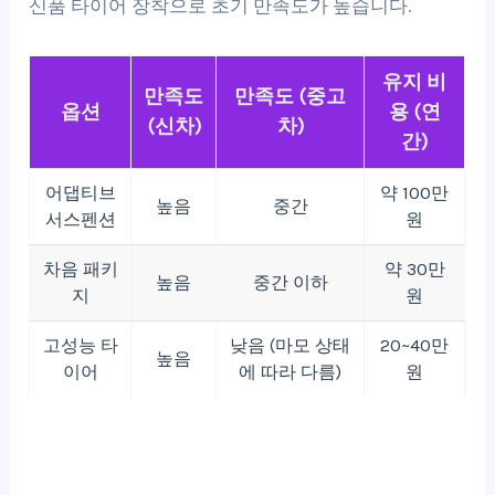
신품 타이어 장착으로 초기 만족도가 높습니다.
유지 비
만족도
만족도 (중고
옵션
용 (연
(신차)
차)
간)
어댑티브
약 100만
높음
중간
서스펜션
원
차음 패키
약 30만
높음
중간 이하
지
원
고성능 타
낮음 (마모 상태
20~40만
높음
이어
에 따라 다름)
원