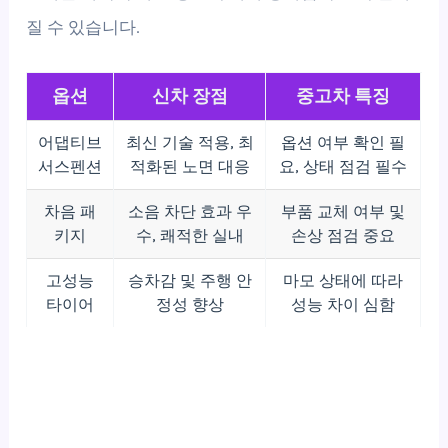
질 수 있습니다.
옵션
신차 장점
중고차 특징
어댑티브
최신 기술 적용, 최
옵션 여부 확인 필
서스펜션
적화된 노면 대응
요, 상태 점검 필수
차음 패
소음 차단 효과 우
부품 교체 여부 및
키지
수, 쾌적한 실내
손상 점검 중요
고성능
승차감 및 주행 안
마모 상태에 따라
타이어
정성 향상
성능 차이 심함