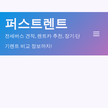
콘
퍼스트렌트
텐
츠
전세버스 견적, 렌트카 추천, 장기·단
Main
로
기렌트 비교 정보까지!
건
Men
너
뛰
기