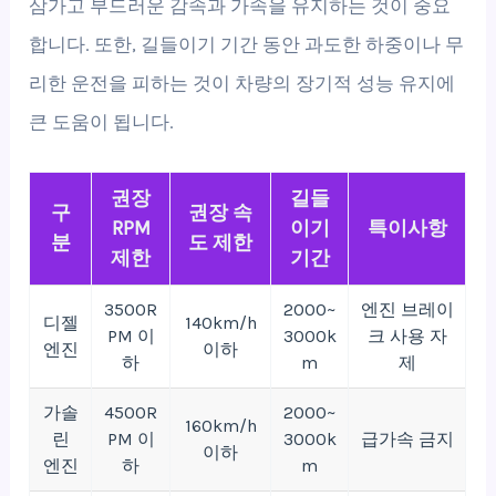
삼가고 부드러운 감속과 가속을 유지하는 것이 중요
합니다. 또한, 길들이기 기간 동안 과도한 하중이나 무
리한 운전을 피하는 것이 차량의 장기적 성능 유지에
큰 도움이 됩니다.
권장
길들
구
권장 속
RPM
이기
특이사항
분
도 제한
제한
기간
3500R
2000~
엔진 브레이
디젤
140km/h
PM 이
3000k
크 사용 자
엔진
이하
하
m
제
가솔
4500R
2000~
160km/h
린
PM 이
3000k
급가속 금지
이하
엔진
하
m