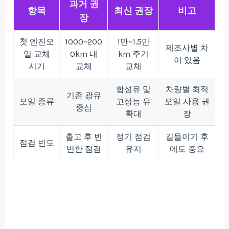
과거 권
항목
최신 권장
비고
장
첫 엔진오
1000~200
1만~1.5만
제조사별 차
일 교체
0km 내
km 주기
이 있음
시기
교체
교체
합성유 및
차량별 최적
기존 광유
오일 종류
고성능 유
오일 사용 권
중심
확대
장
출고 후 빈
정기 점검
길들이기 후
점검 빈도
번한 점검
유지
에도 중요