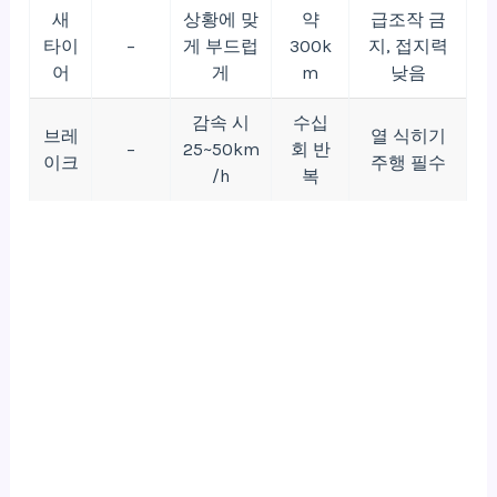
새
상황에 맞
약
급조작 금
타이
–
게 부드럽
300k
지, 접지력
어
게
m
낮음
감속 시
수십
브레
열 식히기
–
25~50km
회 반
이크
주행 필수
/h
복