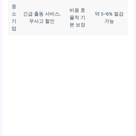
중
비용 효
소
긴급 출동 서비스,
약 5~8% 절감
율적 기
기
무사고 할인
가능
본 보장
업