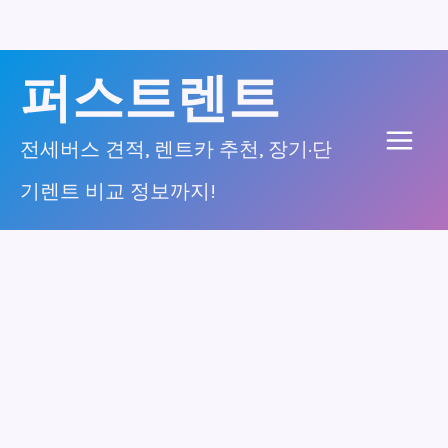
콘
퍼스트렌트
텐
츠
전세버스 견적, 렌트카 추천, 장기·단
Main
로
기렌트 비교 정보까지!
건
Men
너
뛰
기