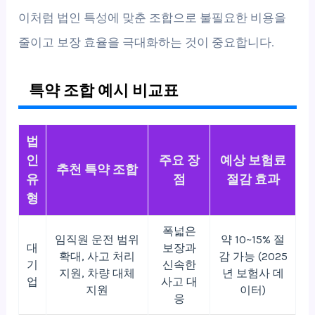
이처럼 법인 특성에 맞춘 조합으로 불필요한 비용을
줄이고 보장 효율을 극대화하는 것이 중요합니다.
특약 조합 예시 비교표
법
인
주요 장
예상 보험료
추천 특약 조합
유
점
절감 효과
형
폭넓은
임직원 운전 범위
약 10~15% 절
대
보장과
확대, 사고 처리
감 가능 (2025
기
신속한
지원, 차량 대체
년 보험사 데
업
사고 대
지원
이터)
응