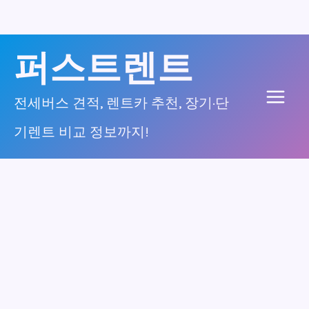
콘
퍼스트렌트
텐
츠
전세버스 견적, 렌트카 추천, 장기·단
Main
로
기렌트 비교 정보까지!
건
Men
너
뛰
기