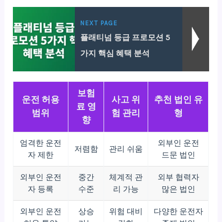
NEXT PAGE
플래티넘 등급 프로모션 5
가지 핵심 혜택 분석
보험
운전 허용
사고 위
추천 법인 유
료 영
범위
험 관리
형
향
엄격한 운전
외부인 운전
저렴함
관리 쉬움
자 제한
드문 법인
외부인 운전
중간
체계적 관
외부 협력자
자 등록
수준
리 가능
많은 법인
외부인 운전
상승
위험 대비
다양한 운전자