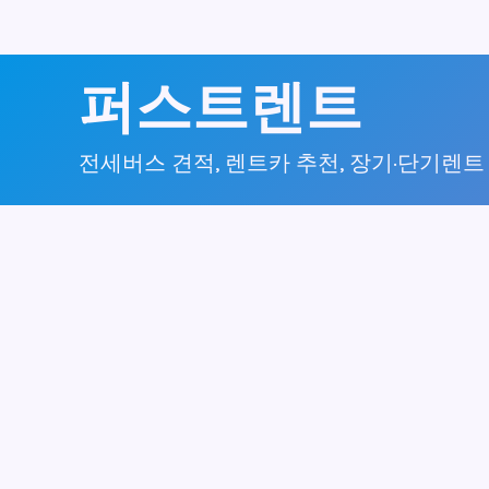
콘
퍼스트렌트
텐
츠
전세버스 견적, 렌트카 추천, 장기·단기렌트
로
건
너
뛰
기