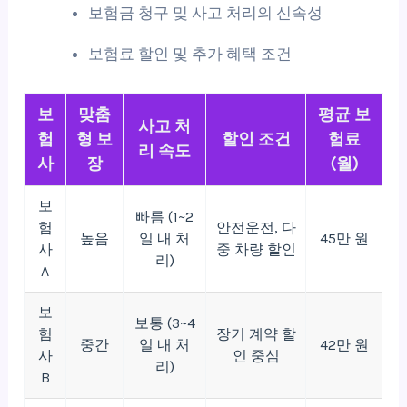
보험금 청구 및 사고 처리의 신속성
보험료 할인 및 추가 혜택 조건
보
맞춤
평균 보
사고 처
험
형 보
할인 조건
험료
리 속도
사
장
(월)
보
빠름 (1~2
험
안전운전, 다
높음
일 내 처
45만 원
사
중 차량 할인
리)
A
보
보통 (3~4
험
장기 계약 할
중간
일 내 처
42만 원
사
인 중심
리)
B