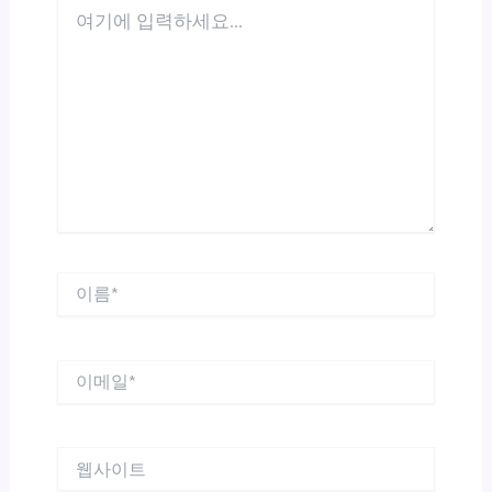
여
기
에
입
력
하
세
요...
이
름
*
이
메
일
*
웹
사