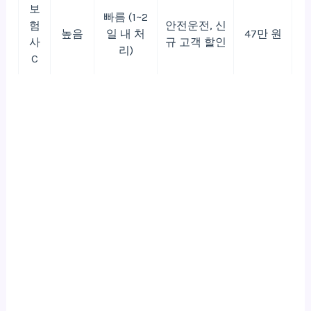
보
빠름 (1~2
험
안전운전, 신
높음
일 내 처
47만 원
사
규 고객 할인
리)
C