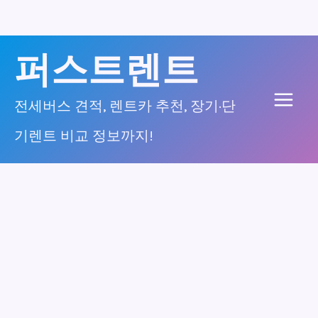
콘
퍼스트렌트
텐
츠
전세버스 견적, 렌트카 추천, 장기·단
Main
로
기렌트 비교 정보까지!
건
Men
너
뛰
기